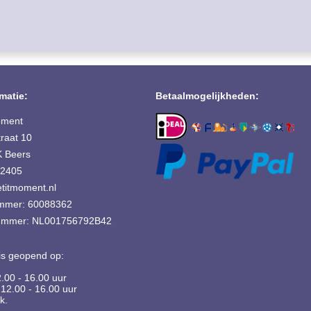
matie:
Betaalmogelijkheden:
oment
raat 10
 Beers
42405
titmoment.nl
mmer: 60088362
mmer: NL001756792B42
is geopend op:
2.00 - 16.00 uur
12.00 - 16.00 uur
k.