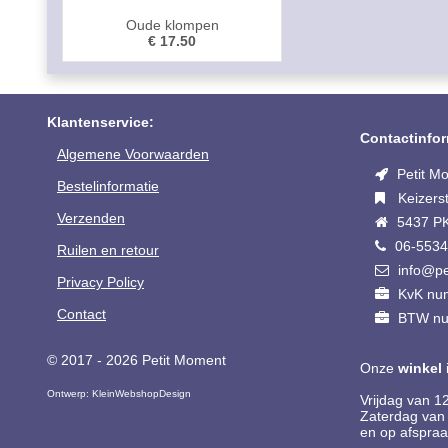
Oude klompen
€ 17.50
Klantenservice:
Contactinfor
Algemene Voorwaarden
Petit M
Bestelinformatie
Keizerst
Verzenden
5437 PK
06-553
Ruilen en retour
info@pe
Privacy Policy
KvK nu
Contact
BTW nu
© 2017 - 2026 Petit Moment
Onze
winkel
Ontwerp:
KleinWebshopDesign
Vrijdag van 1
Zaterdag van 
en op afspraa