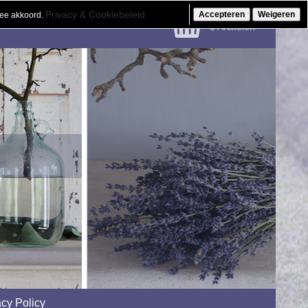
Privacy & Cookiebeleid
Accepteren
Weigeren
mee akkoord.
€ 0.00
0 Artikelen
acy Policy