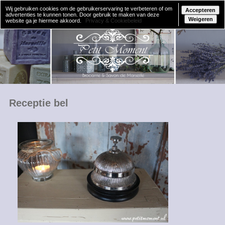
Wij gebruiken cookies om de gebruikerservaring te verbeteren of om
Accepteren
advertenties te kunnen tonen. Door gebruik te maken van deze
Weigeren
website ga je hiermee akkoord.
Privacy & Cookiebeleid
Receptie bel