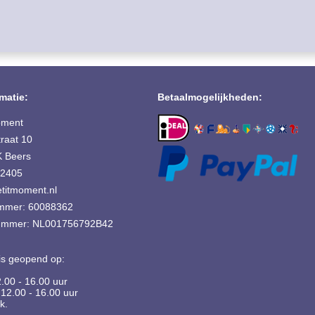
matie:
Betaalmogelijkheden:
oment
raat 10
 Beers
42405
titmoment.nl
mmer: 60088362
mmer: NL001756792B42
is geopend op:
2.00 - 16.00 uur
12.00 - 16.00 uur
k.