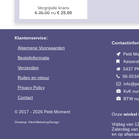
Vergrijsde krans
€ 35.00
nu
€ 25.00
Klantenservice:
Contactinfor
Algemene Voorwaarden
Petit M
Bestelinformatie
Keizerst
Verzenden
5437 PK
06-553
Ruilen en retour
info@pe
Privacy Policy
KvK nu
Contact
BTW nu
© 2017 - 2026 Petit Moment
Onze
winkel
Ontwerp:
KleinWebshopDesign
Vrijdag van 1
Zaterdag van 
en op afspraa