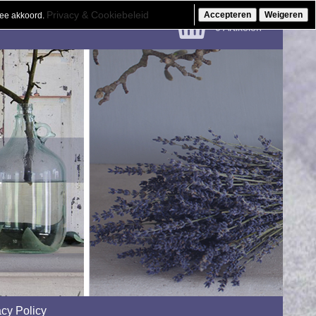
Privacy & Cookiebeleid
Accepteren
Weigeren
mee akkoord.
€ 0.00
0 Artikelen
acy Policy